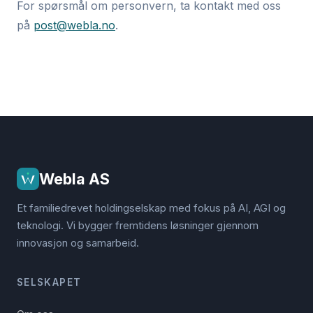
For spørsmål om personvern, ta kontakt med oss
på
post@webla.no
.
Webla AS
Et familiedrevet holdingselskap med fokus på AI, AGI og
teknologi. Vi bygger fremtidens løsninger gjennom
innovasjon og samarbeid.
SELSKAPET