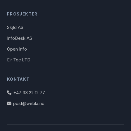
PROSJEKTER
Skjld AS
InfoDesk AS
Open Info
Eir Tec LTD
KONTAKT
+47 33 22 12 77
post@webla.no